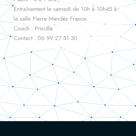
Entraînement le samedi de 10h à 10h45 à
la salle Pierre Mendès France.
Coach : Priscilla
Contact : 06 99 27 51 30