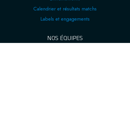
Calendrier et résultats matchs
Labels et engagements
NOS ÉQUIPES
Féminines
Masculines
Loisirs
École de volley
Kid Volley
Volley Assis
Fit Volley