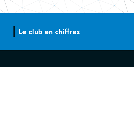
Le club en chiffres
SALLE PIERRE MENDES FRANCE
Rue Léandre Merlet
85000 La Roche-sur-Yon