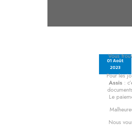
Vous trou
01 Août
2023
Pour les j
Assis
: c’
documents
Le paiemen
Malheureu
Nous vous