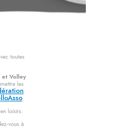
vec toutes
 et Volley
smettre les
dération
.
lloAsso
.
n loisirs.
dez-vous à