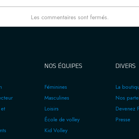
Les commentaires sont fermés.
NOS ÉQUIPES
DIVERS
n
Féminines
La boutiq
ecteur
Masculines
Nos parte
 et
Loisirs
Devenez P
École de volley
Presse
nts
Kid Volley